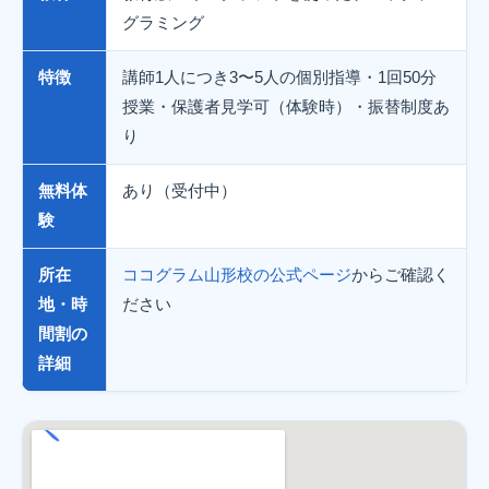
グラミング
特徴
講師1人につき3〜5人の個別指導・1回50分
授業・保護者見学可（体験時）・振替制度あ
り
無料体
あり（受付中）
験
所在
ココグラム山形校の公式ページ
からご確認く
地・時
ださい
間割の
詳細