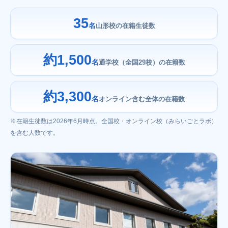
35
名
山形校の在籍生徒数
約1,500
名
通学校（全国29校）の在籍数
約3,300
名
オンライン含む全体の在籍数
※在籍生徒数は2026年6月時点。全国校・オンライン校（みらいごとラボ）
を含む人数です。