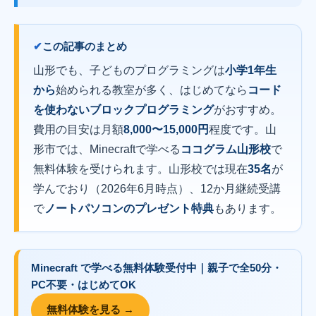
この記事のまとめ
山形でも、子どものプログラミングは
小学1年生
から
始められる教室が多く、はじめてなら
コード
を使わないブロックプログラミング
がおすすめ。
費用の目安は月額
8,000〜15,000円
程度です。山
形市では、Minecraftで学べる
ココグラム山形校
で
無料体験を受けられます。山形校では現在
35名
が
学んでおり（2026年6月時点）、12か月継続受講
で
ノートパソコンのプレゼント特典
もあります。
Minecraft で学べる
無料体験
受付中｜
親子で全50分・
PC不要・はじめてOK
無料体験を見る →