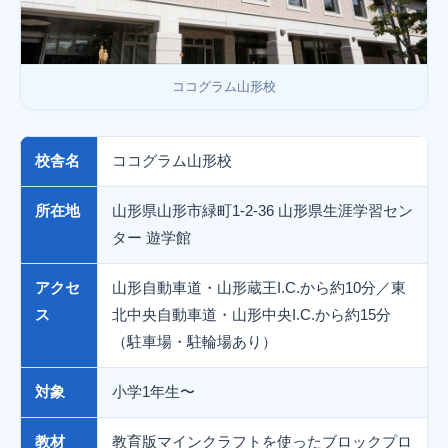
ココグラム山形校
校舎名
ココグラム山形校
所在地
山形県山形市緑町1-2-36 山形県生涯学習セン
ター 遊学館
アクセ
山形自動車道・山形蔵王I.C.から約10分／東
ス
北中央自動車道・山形中央I.C.から約15分
（駐車場・駐輪場あり）
対象
小学1年生〜
教材
教育版マインクラフトを使ったブロックプロ