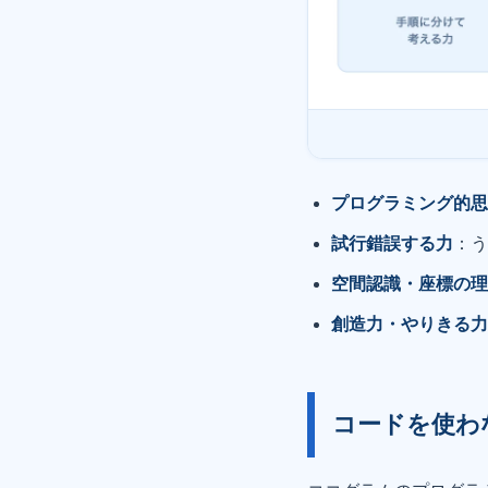
プログラミング的
試行錯誤する力
：
空間認識・座標の
創造力・やりきる
コードを使わ