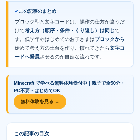
この記事のまとめ
ブロック型と文字コードは、操作の仕方が違うだ
けで
考え方（順序・条件・くり返し）は同じ
で
す。低学年やはじめてのお子さまは
ブロックから
始めて考え方の土台を作り、慣れてきたら
文字コ
ードへ発展
させるのが自然な流れです。
Minecraft で学べる
無料体験
受付中｜
親子で全50分・
PC不要・はじめてOK
無料体験を見る →
この記事の目次