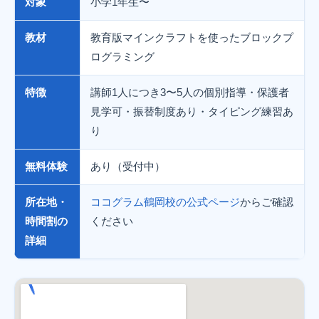
対象
小学1年生〜
教材
教育版マインクラフトを使ったブロックプ
ログラミング
特徴
講師1人につき3〜5人の個別指導・保護者
見学可・振替制度あり・タイピング練習あ
り
無料体験
あり（受付中）
所在地・
ココグラム鶴岡校の公式ページ
からご確認
時間割の
ください
詳細