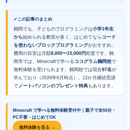
この記事のまとめ
鶴岡でも、子どものプログラミングは
小学1年生
から
始められる教室が多く、はじめてなら
コード
を使わないブロックプログラミング
がおすすめ。
費用の目安は月額
8,000〜15,000円
程度です。鶴
岡市では、Minecraftで学べる
ココグラム鶴岡校
で
無料体験を受けられます。鶴岡校では現在
97名
が
学んでおり（2026年6月時点）、12か月継続受講
で
ノートパソコンのプレゼント特典
もあります。
Minecraft で学べる
無料体験
受付中｜
親子で全50分・
PC不要・はじめてOK
無料体験を見る →