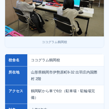
ココグラム鶴岡校
校舎名
ココグラム鶴岡校
所在地
山形県鶴岡市伊勢原町8-32 出羽庄内国際
村 2階
アクセス
鶴岡駅から車で6分（駐車場・駐輪場完
備）