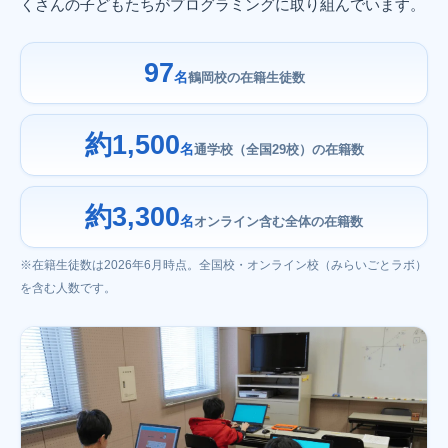
くさんの子どもたちがプログラミングに取り組んでいます。
97
名
鶴岡校の在籍生徒数
約1,500
名
通学校（全国29校）の在籍数
約3,300
名
オンライン含む全体の在籍数
※在籍生徒数は2026年6月時点。全国校・オンライン校（みらいごとラボ）
を含む人数です。