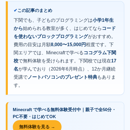
この記事のまとめ
下関でも、子どものプログラミングは
小学1年生
から
始められる教室が多く、はじめてなら
コード
を使わないブロックプログラミング
がおすすめ。
費用の目安は月額
8,000〜15,000円
程度です。下
関エリアでは、Minecraftで学べる
ココグラム下関
校
で無料体験を受けられます。下関校では現在
17
名
が学んでおり（2026年6月時点）、12か月継続
受講で
ノートパソコンのプレゼント特典
もありま
す。
Minecraft で学べる
無料体験
受付中｜
親子で全50分・
PC不要・はじめてOK
無料体験を見る →