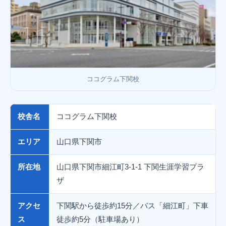
ココグラム下関校
校舎名
ココグラム下関校
エリア
山口県下関市
所在地
山口県下関市細江町3-1-1 下関生涯学習プラ
ザ
アクセ
下関駅から徒歩約15分／バス「細江町」下車
ス
徒歩約5分（駐車場あり）