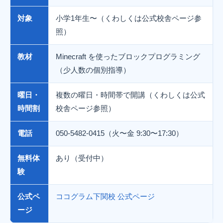
対象
小学1年生〜（くわしくは公式校舎ページ参
照）
教材
Minecraft を使ったブロックプログラミング
（少人数の個別指導）
曜日・
複数の曜日・時間帯で開講（くわしくは公式
時間割
校舎ページ参照）
電話
050-5482-0415（火〜金 9:30〜17:30）
無料体
あり（受付中）
験
公式ペ
ココグラム下関校 公式ページ
ージ