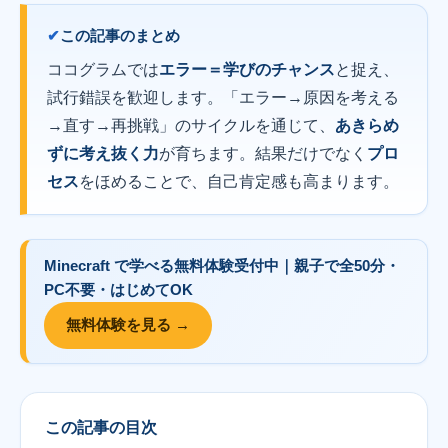
この記事のまとめ
ココグラムでは
エラー＝学びのチャンス
と捉え、
試行錯誤を歓迎します。「エラー→原因を考える
→直す→再挑戦」のサイクルを通じて、
あきらめ
ずに考え抜く力
が育ちます。結果だけでなく
プロ
セス
をほめることで、自己肯定感も高まります。
Minecraft で学べる
無料体験
受付中｜
親子で全50分・
PC不要・はじめてOK
無料体験を見る →
この記事の目次