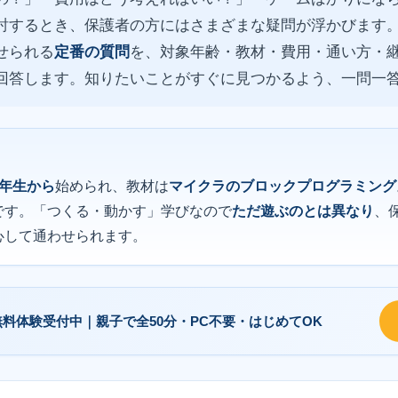
討するとき、保護者の方にはさまざまな疑問が浮かびます
せられる
定番の質問
を、対象年齢・教材・費用・通い方・
回答します。知りたいことがすぐに見つかるよう、一問一
1年生から
始められ、教材は
マイクラのブロックプログラミング
です。「つくる・動かす」学びなので
ただ遊ぶのとは異なり
、
心して通わせられます。
無料体験
受付中｜
親子で全50分・PC不要・はじめてOK