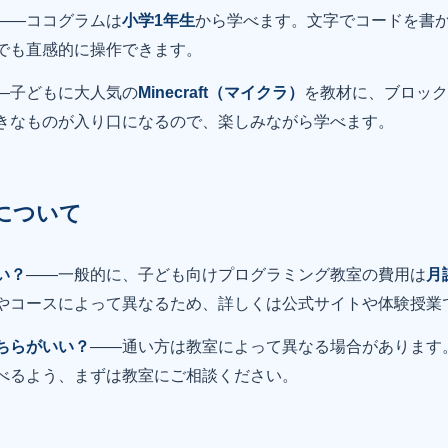
——ココグラムは
小学1年生
から学べます。文字でコードを書
でも直感的に操作できます。
—子どもに大人気の
Minecraft（マイクラ）
を教材に、ブロック
きなものが入り口になるので、楽しみながら学べます。
について
い？
——一般的に、子ども向けプログラミング教室の費用は
月
やコースによって異なるため、詳しくは公式サイトや体験授業
ちらがいい？
——通い方は教室によって異なる場合があります
べるよう、まずは教室にご相談ください。