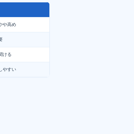
やや高め
要
聞ける
しやすい